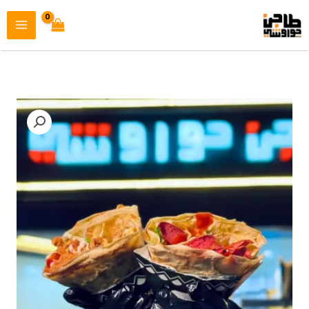
خطي
لى
لمحتوى