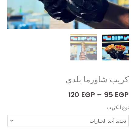
كريب شاورما بلدي
نطاق
120
EGP
–
95
EGP
السعر:
نوع الكريب
من