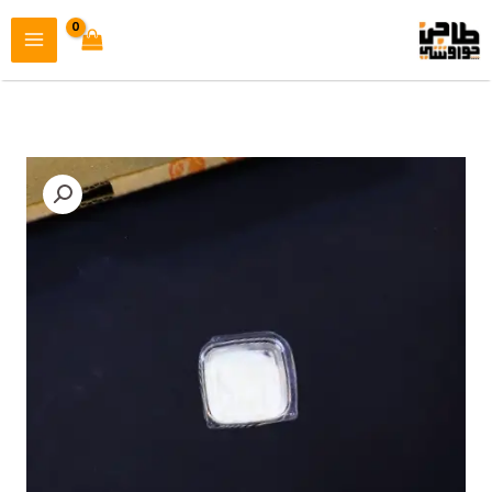
خطي
لى
لمحتوى