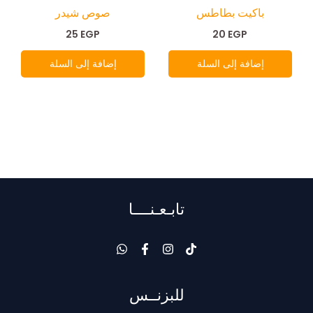
باكيت بطاطس
صوص شيدر
25
EGP
20
EGP
إضافة إلى السلة
إضافة إلى السلة
تابـعـنــــا
للبزنــس